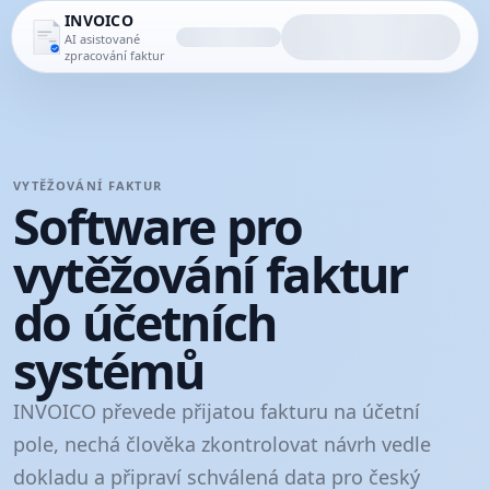
INVOICO
AI asistované
zpracování faktur
VYTĚŽOVÁNÍ FAKTUR
Software pro
vytěžování faktur
do účetních
systémů
INVOICO převede přijatou fakturu na účetní
pole, nechá člověka zkontrolovat návrh vedle
dokladu a připraví schválená data pro český