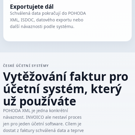
Exportujete dál
Schválená data pokračují do POHODA
XML, ISDOC, datového exportu nebo
další návaznosti podle systému.
ČESKÉ ÚČETNÍ SYSTÉMY
Vytěžování faktur pro
účetní systém, který
už používáte
POHODA XML je jedna konkrétní
návaznost. INVOICO ale nestaví proces
jen pro jeden účetní software. Cílem je
dostat z faktury schválená data a teprve