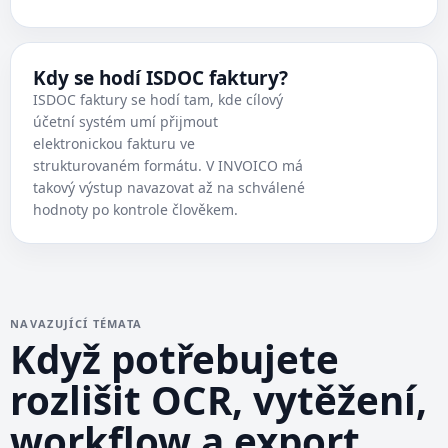
Kdy se hodí ISDOC faktury?
ISDOC faktury se hodí tam, kde cílový
účetní systém umí přijmout
elektronickou fakturu ve
strukturovaném formátu. V INVOICO má
takový výstup navazovat až na schválené
hodnoty po kontrole člověkem.
NAVAZUJÍCÍ TÉMATA
Když potřebujete
rozlišit OCR, vytěžení,
workflow a export