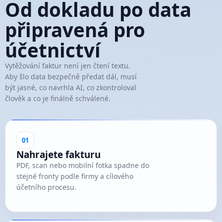
Od dokladu po data
připravená pro
účetnictví
Vytěžování faktur není jen čtení textu.
Aby šlo data bezpečně předat dál, musí
být jasné, co navrhla AI, co zkontroloval
člověk a co je finálně schválené.
01
Nahrajete fakturu
PDF, scan nebo mobilní fotka spadne do
stejné fronty podle firmy a cílového
účetního procesu.