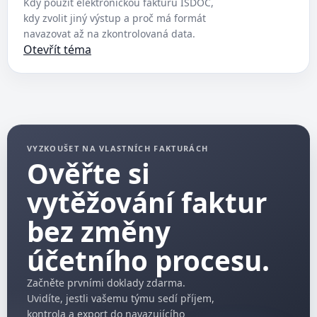
Kdy použít elektronickou fakturu ISDOC,
kdy zvolit jiný výstup a proč má formát
navazovat až na zkontrolovaná data.
Otevřít téma
VYZKOUŠET NA VLASTNÍCH FAKTURÁCH
Ověřte si
vytěžování faktur
bez změny
účetního procesu.
Začněte prvními doklady zdarma.
Uvidíte, jestli vašemu týmu sedí příjem,
kontrola a export do navazujícího