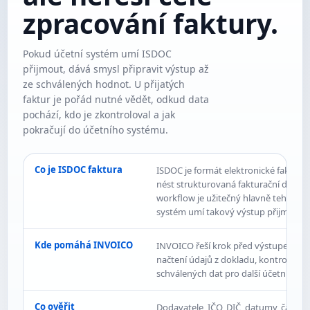
zpracování faktury.
Pokud účetní systém umí ISDOC
přijmout, dává smysl připravit výstup až
ze schválených hodnot. U přijatých
faktur je pořád nutné vědět, odkud data
pochází, kdo je zkontroloval a jak
pokračují do účetního systému.
Co je ISDOC faktura
ISDOC je formát elektronické faktury
nést strukturovaná fakturační data. 
workflow je užitečný hlavně tehdy, kd
systém umí takový výstup přijmout.
Kde pomáhá INVOICO
INVOICO řeší krok před výstupem: v
načtení údajů z dokladu, kontrolu ho
schválených dat pro další účetní náva
Co ověřit
Dodavatele, IČO, DIČ, datumy, částky,