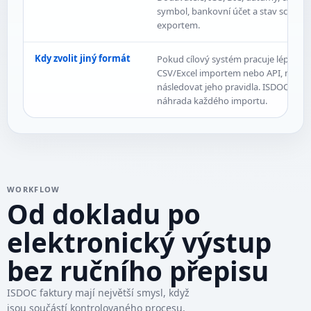
symbol, bankovní účet a stav schvále
exportem.
Kdy zvolit jiný formát
Pokud cílový systém pracuje lépe s
CSV/Excel importem nebo API, má vý
následovat jeho pravidla. ISDOC není 
náhrada každého importu.
WORKFLOW
Od dokladu po
elektronický výstup
bez ručního přepisu
ISDOC faktury mají největší smysl, když
jsou součástí kontrolovaného procesu,