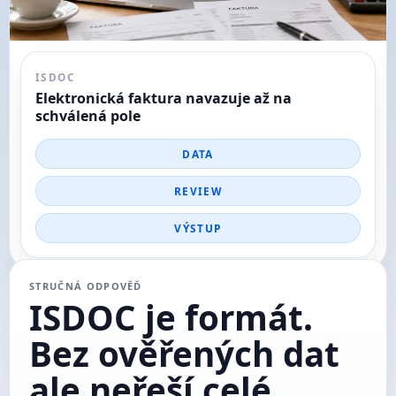
ISDOC
Elektronická faktura navazuje až na
schválená pole
DATA
REVIEW
VÝSTUP
STRUČNÁ ODPOVĚĎ
ISDOC je formát.
Bez ověřených dat
ale neřeší celé