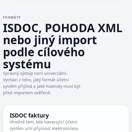
FORMÁTY
ISDOC, POHODA XML
nebo jiný import
podle cílového
systému
Správný výstup není univerzální.
Vychází z toho, jaký formát účetní
systém přijímá a jaké hodnoty musí být
před importem ověřené.
ISDOC faktury
Vhodné tam, kde navazující účetní
systém umí přijmout elektronickou