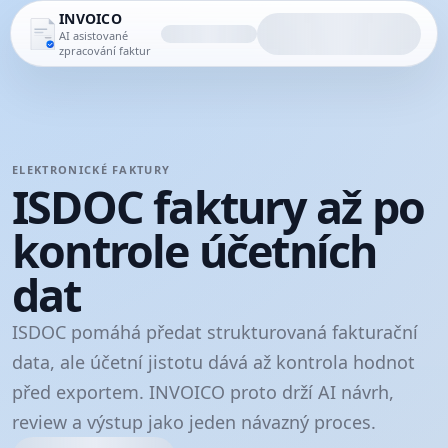
INVOICO
AI asistované
zpracování faktur
ELEKTRONICKÉ FAKTURY
ISDOC faktury až po
kontrole účetních
dat
ISDOC pomáhá předat strukturovaná fakturační
data, ale účetní jistotu dává až kontrola hodnot
před exportem. INVOICO proto drží AI návrh,
review a výstup jako jeden návazný proces.