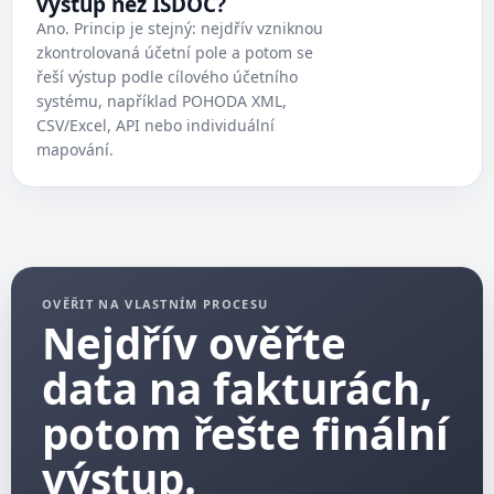
výstup než ISDOC?
Ano. Princip je stejný: nejdřív vzniknou
zkontrolovaná účetní pole a potom se
řeší výstup podle cílového účetního
systému, například POHODA XML,
CSV/Excel, API nebo individuální
mapování.
OVĚŘIT NA VLASTNÍM PROCESU
Nejdřív ověřte
data na fakturách,
potom řešte finální
výstup.