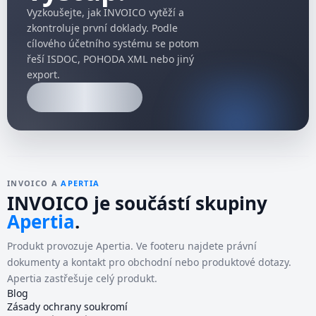
Vyzkoušejte, jak INVOICO vytěží a
zkontroluje první doklady. Podle
cílového účetního systému se potom
řeší ISDOC, POHODA XML nebo jiný
export.
INVOICO A
APERTIA
INVOICO je součástí skupiny
Apertia
.
Produkt provozuje
Apertia
. Ve footeru najdete právní
dokumenty a kontakt pro obchodní nebo produktové dotazy.
Apertia
zastřešuje celý produkt.
Blog
Zásady ochrany soukromí